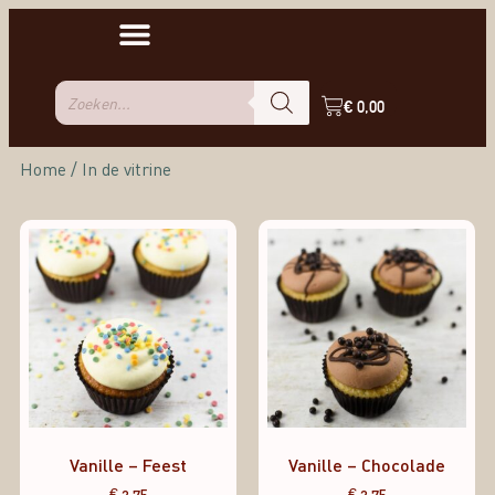
€
0,00
Home
/ In de vitrine
Vanille – Feest
Vanille – Chocolade
€
2,75
€
2,75