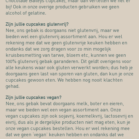
Chocolade Baileys cupcake), maar dan vertellen we het er
bij! Ook in onze overige producten gebruiken we geen
alcohol of gelatine.
Zijn jullie cupcakes glutenvrij?
Nee, ons gebak is doorgaans niet glutenvrij, maar we
bieden wel een
glutenvrij assortiment
aan. Hou er wel
rekening mee dat we geen glutenvrije keuken hebben en
ondanks dat we zorg dragen voor zo min mogelijk
kruisbesmetting van tarwe, bloem etc, kunnen we geen
100% glutenvrij gebak garanderen. Dit geldt overigens voor
alle keukens waar ook gluten verwerkt worden; dus heb je
doorgaans geen last van sporen van gluten, dan kun je onze
cupcakes gewoon eten. We hebben nog nooit klachten
gehad.
Zijn jullie cupcakes vegan?
Nee, ons gebak bevat doorgaans melk, boter en eieren,
maar we bieden wel een
vegan assortiment
aan. Onze
vegan cupcakes zijn ook sojavrij, koemelkvrij, lactosevrij en
eivrij, dus als je dergelijke producten niet mag eten, kun je
onze vegan cupcakes bestellen. Hou er wel rekening mee
dat we geen ‘vegan’ keuken hebben en ondanks dat we