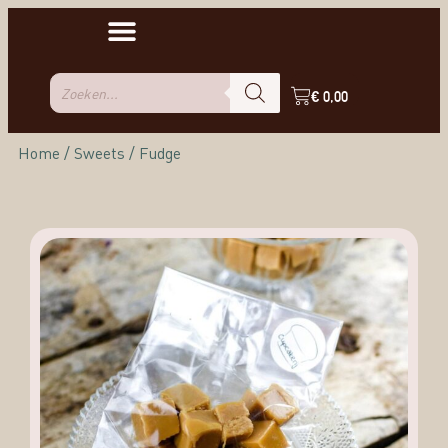
€
0,00
Home
/
Sweets
/ Fudge