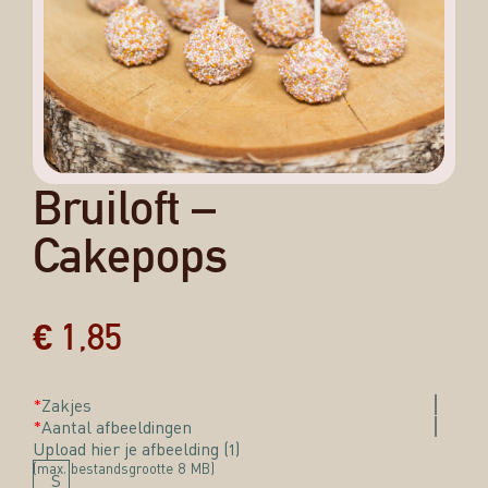
Bruiloft –
Cakepops
€
1,85
*
Zakjes
*
Aantal afbeeldingen
Upload hier je afbeelding (1)
(max. bestandsgrootte 8 MB)
S