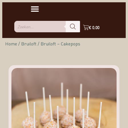
€
0,00
Home
/
Bruiloft
/ Bruiloft – Cakepops