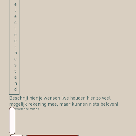
e
l
e
c
t
e
e
r
b
e
s
t
a
n
d
Beschrijf hier je wensen (we houden hier zo veel
mogelijk rekening mee, maar kunnen niets beloven)
400
resterende tekens