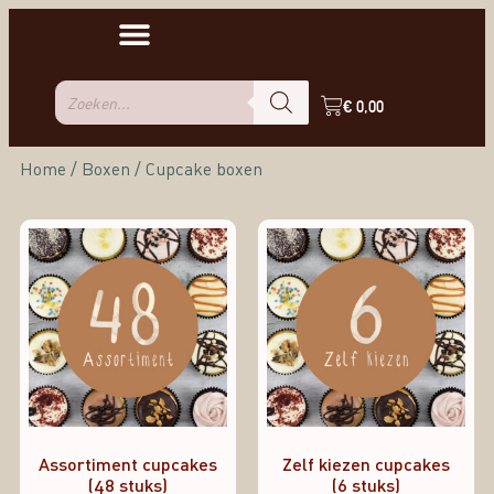
€
0,00
Home
/
Boxen
/ Cupcake boxen
Assortiment cupcakes
Zelf kiezen cupcakes
(48 stuks)
(6 stuks)